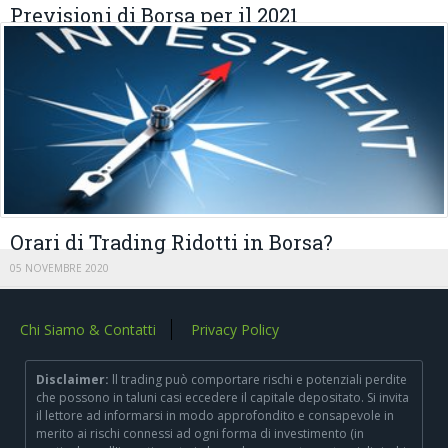
Previsioni di Borsa per il 2021
13 GENNAIO 2021
Orari di Trading Ridotti in Borsa?
05 NOVEMBRE 2020
Chi Siamo & Contatti
Privacy Policy
Disclaimer:
ll trading può comportare rischi e potenziali perdite
che possono in taluni casi eccedere il capitale depositato. Si invita
il lettore ad informarsi in modo approfondito e consapevole in
merito ai rischi connessi ad ogni forma di investimento (in