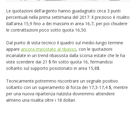
EUR/GBP
English version
Le quotazioni dell'argento hanno guadagnato circa 3 punti
percentuali nella prima settimana del 2017. Il prezioso è risalito
GBP/USD
dall'area 15,9 fino a dei massimi in area 16,7, per poi chiudere
le contrattazioni poco sotto quota 16,50.
Ftse Mib
Dal punto di vista tecnico il quadro sul medio-lungo termine
appare
ancora impostato al ribasso
, con le quotazioni
Altri
incanalate in un trend ribassista dalla scorsa estate che le ha
viste scendere dai 21 $ fin sotto quota 16, fermandosi
soltanto sul supporto posizionato in area 15,8$.
Tecnicamente potremmo riscontrare un segnale positivo
soltanto con un superamento di forza dei 17,3-17,4 $, mentre
per una nuova ripartenza rialzista dovremmo attendere
almeno una risalita oltre i 18 dollari.