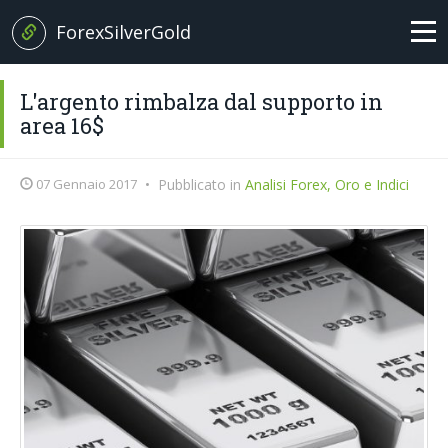
ForexSilverGold
Home
L'argento rimbalza dal supporto in
area 16$
News
07 Gennaio 2017
•
Pubblicato in
Analisi Forex, Oro e Indici
+
Analisi
EUR/USD
Brexit News
Petrolio
Broker
Oro
Forex Trading
Argento
Glossario