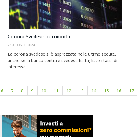
Corona Svedese in rimonta
23 AGOSTO 2024
La corona svedese si è apprezzata nelle ultime sedute,
anche se la banca centrale svedese ha tagliato i tassi di
interesse
6
7
8
9
10
11
12
13
14
15
16
17