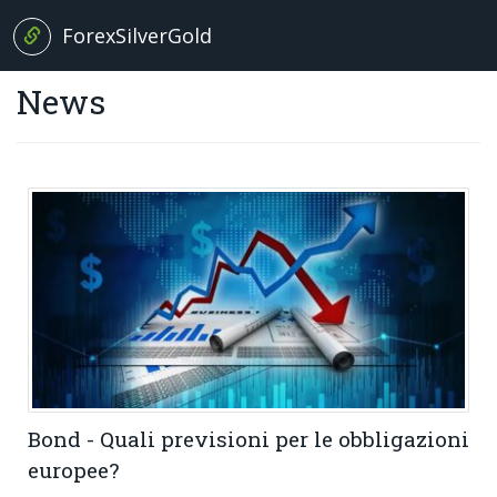
ForexSilverGold
Home
News
News
+
Analisi
EUR/USD
Brexit News
Petrolio
Broker
Oro
Forex Trading
Bond - Quali previsioni per le obbligazioni
Argento
europee?
Glossario