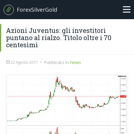
ForexSilverGold
Home
Azioni Juventus: gli investitori
puntano al rialzo. Titolo oltre i 70
News
centesimi
+
Analisi
22 Agosto 2017
•
Pubblicato in
News
EUR/USD
Brexit News
Petrolio
Broker
Oro
Forex Trading
Argento
Glossario