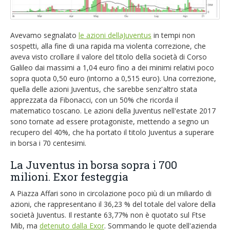
EUR/GBP
English version
GBP/USD
Avevamo segnalato
le azioni dellaJuventus
in tempi non
sospetti, alla fine di una rapida ma violenta correzione, che
aveva visto crollare il valore del titolo della società di Corso
Ftse Mib
Galileo dai massimi a 1,04 euro fino a dei minimi relativi poco
sopra quota 0,50 euro (intorno a 0,515 euro). Una correzione,
Altri
quella delle azioni Juventus, che sarebbe senz'altro stata
apprezzata da Fibonacci, con un 50% che ricorda il
matematico toscano. Le azioni della Juventus nell'estate 2017
sono tornate ad essere protagoniste, mettendo a segno un
recupero del 40%, che ha portato il titolo Juventus a superare
in borsa i 70 centesimi.
La Juventus in borsa sopra i 700
milioni. Exor festeggia
A Piazza Affari sono in circolazione poco più di un miliardo di
azioni, che rappresentano il 36,23 % del totale del valore della
società Juventus. Il restante 63,77% non è quotato sul Ftse
Mib, ma
detenuto dalla Exor
. Sommando le quote dell'azienda