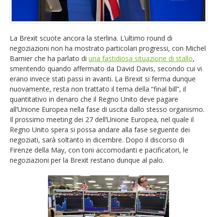
EUR/GBP
English version
GBP/USD
La Brexit scuote ancora la sterlina. L’ultimo round di
negoziazioni non ha mostrato particolari progressi, con Michel
Ftse Mib
Barnier che ha parlato di
una fastidiosa situazione di stallo
,
smentendo quando affermato da David Davis, secondo cui vi
erano invece stati passi in avanti. La Brexit si ferma dunque
Altri
nuovamente, resta non trattato il tema della “final bill”, il
quantitativo in denaro che il Regno Unito deve pagare
all’Unione Europea nella fase di uscita dallo stesso organismo.
Il prossimo meeting dei 27 dell’Unione Europea, nel quale il
Regno Unito spera si possa andare alla fase seguente dei
negoziati, sarà soltanto in dicembre. Dopo il discorso di
Firenze della May, con toni accomodanti e pacificatori, le
negoziazioni per la Brexit restano dunque al palo.