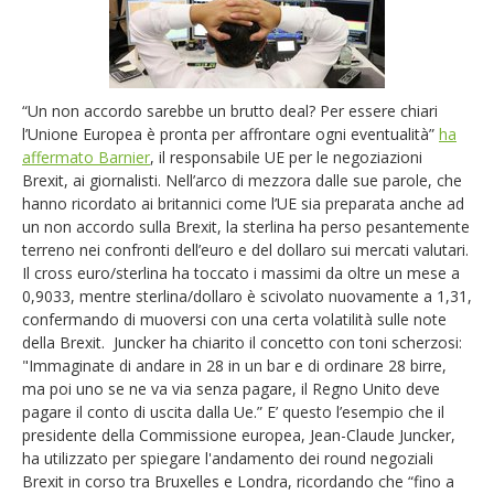
“Un non accordo sarebbe un brutto deal? Per essere chiari
l’Unione Europea è pronta per affrontare ogni eventualità”
ha
affermato Barnier
, il responsabile UE per le negoziazioni
Brexit, ai giornalisti. Nell’arco di mezzora dalle sue parole, che
hanno ricordato ai britannici come l’UE sia preparata anche ad
un non accordo sulla Brexit, la sterlina ha perso pesantemente
terreno nei confronti dell’euro e del dollaro sui mercati valutari.
Il cross euro/sterlina ha toccato i massimi da oltre un mese a
0,9033, mentre sterlina/dollaro è scivolato nuovamente a 1,31,
confermando di muoversi con una certa volatilità sulle note
della Brexit. Juncker ha chiarito il concetto con toni scherzosi:
"Immaginate di andare in 28 in un bar e di ordinare 28 birre,
ma poi uno se ne va via senza pagare, il Regno Unito deve
pagare il conto di uscita dalla Ue.” E’ questo l’esempio che il
presidente della Commissione europea, Jean-Claude Juncker,
ha utilizzato per spiegare l'andamento dei round negoziali
Brexit in corso tra Bruxelles e Londra, ricordando che “fino a