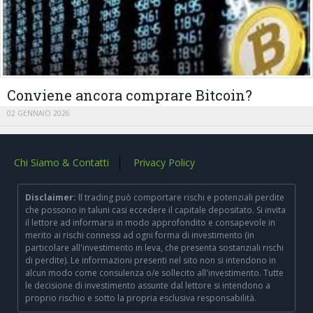
Conviene ancora comprare Bitcoin?
02 GENNAIO 2026
Chi Siamo & Contatti
Privacy Policy
Disclaimer:
ll trading può comportare rischi e potenziali perdite
che possono in taluni casi eccedere il capitale depositato. Si invita
il lettore ad informarsi in modo approfondito e consapevole in
merito ai rischi connessi ad ogni forma di investimento (in
particolare all'investimento in leva, che presenta sostanziali rischi
di perdite). Le informazioni presenti nel sito non si intendono in
alcun modo come consulenza o/e sollecito all'investimento. Tutte
le decisione di investimento assunte dal lettore si intendono a
proprio rischio e sotto la propria esclusiva responsabilità.