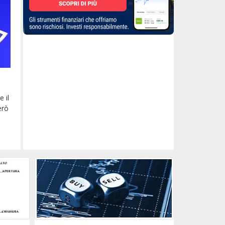
 il
erò