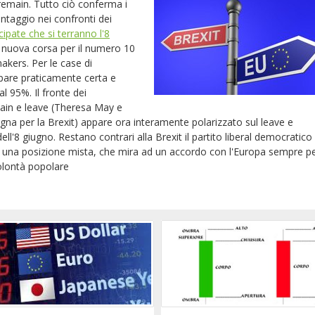
 remain.
Tutto ciò conferma i
ntaggio nei confronti dei
cipate che si terranno l'8
ta nuova corsa per il numero 10
kers. Per le case di
pare praticamente certa e
l 95%. Il fronte dei
main e leave (Theresa May e
a per la Brexit) appare ora interamente polarizzato sul leave e
l'8 giugno. Restano contrari alla Brexit il partito liberal democratico e
o una posizione mista, che mira ad un accordo con l'Europa sempre p
volontà popolare