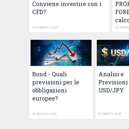
Conviene investire con i
PROF
CFD?
FORE
calc
04 FEBBRAIO 2025
02 GENNA
Bond - Quali
Analisi e
previsioni per le
Previsioni
obbligazioni
USD/JPY
europee?
28 MAGGIO 2026
02 MARZO 2026