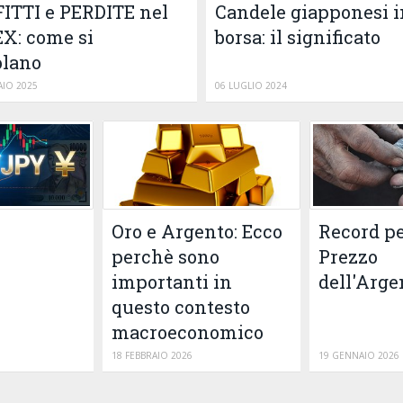
Candele giapponesi i
ITTI e PERDITE nel
borsa: il significato
X: come si
olano
IO 2025
06 LUGLIO 2024
Oro e Argento: Ecco
Record pe
perchè sono
Prezzo
importanti in
dell'Arge
questo contesto
macroeconomico
18 FEBBRAIO 2026
19 GENNAIO 2026