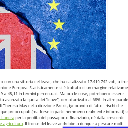
no con una vittoria del leave, che ha catalizzato 17.410.742 voti, a fro
'Unione Europea. Statisticamente si è trattato di un margine relativam
,89 a 48,11 in termini percentuali. Ma ora le cose, potrebbero essere
 avanzata la quota dei “leave”, ormai arrivato al 68%. In altre parol
i Theresa May nella direzione Brexit, ignorando di fatto i rischi che
nque preoccupati (ma forse in parte nemmeno realmente informati) su
re Londra
per la perdita del passaporto finanziario, né dalla crescente
 e agricoltura
. Il fronte del leave andrebbe a dunque a pescare molti