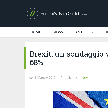
ForexSilverGold
.com
HOME
NEWS
ANALISI
Brexit: un sondaggio 
68%
18 Maggio 2017
•
Pubblicato in
News