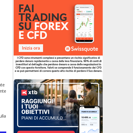
nte
ente
e
lla