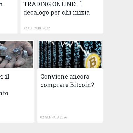
n
TRADING ONLINE: Il
decalogo per chi inizia
22 OTTOBRE 2022
r il
Conviene ancora
comprare Bitcoin?
nto
02 GENNAIO 2026