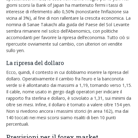
giorni scorsi la Bank of Japan ha mantenuto fermi i tassi di
interesse di riferimento allo 0,50% (nonostante l’inflazione sia
vicina al 3%), al fine di non rallentare la crescita economica. La
nomina di Sanae Takaichi alla guida del Paese del Sol Levante
sembra rimanere nel solco dell’Abenomics, con politiche
accomodanti per favorire la ripresa dell’economia. Tutto ciò si
ripercuote ovviamente sul cambio, con ulteriori ori vendite
sullo yen.
La ripresa del dollaro
Ecco, quindi, il contesto in cui dobbiamo inserire la ripresa del
dollaro. Operativamente il cambio fra l’euro e la banconota
verde si è allontanato dai massimi a 1,19, tornando verso 1,15.
Il cable, nome usato in gergo dagli operatori per indicare il
rapporto fra sterlina e dollaro, è scivolato a 1,31, sui minimi da
oltre sei mesi. Infine, il dollaro è tornato a valere oltre 154 yen.
Non si rivedono ancora i massimi storici (in area 162), ma dai
140 toccati nei mesi scorsi siamo risaliti di ben 10 punti
percentuali.
Previsioni per il forex market