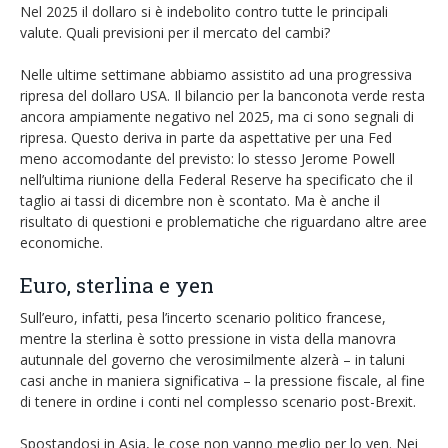
EUR/GBP
Nel 2025 il dollaro si è indebolito contro tutte le principali
English version
valute. Quali previsioni per il mercato del cambi?
GBP/USD
Nelle ultime settimane abbiamo assistito ad una progressiva
ripresa del dollaro USA. Il bilancio per la banconota verde resta
Ftse Mib
ancora ampiamente negativo nel 2025, ma ci sono segnali di
ripresa. Questo deriva in parte da aspettative per una Fed
meno accomodante del previsto: lo stesso Jerome Powell
Altri
nell’ultima riunione della Federal Reserve ha specificato che il
taglio ai tassi di dicembre non è scontato. Ma è anche il
risultato di questioni e problematiche che riguardano altre aree
economiche.
Euro, sterlina e yen
Sull’euro, infatti, pesa l’incerto scenario politico francese,
mentre la sterlina è sotto pressione in vista della manovra
autunnale del governo che verosimilmente alzerà – in taluni
casi anche in maniera significativa – la pressione fiscale, al fine
di tenere in ordine i conti nel complesso scenario post-Brexit.
Spostandosi in Asia, le cose non vanno meglio per lo yen. Nei