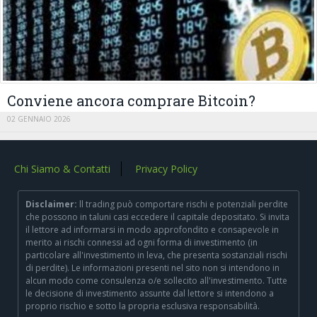
Conviene ancora comprare Bitcoin?
02 GENNAIO 2026
Chi Siamo & Contatti
Privacy Policy
Disclaimer:
ll trading può comportare rischi e potenziali perdite
che possono in taluni casi eccedere il capitale depositato. Si invita
il lettore ad informarsi in modo approfondito e consapevole in
merito ai rischi connessi ad ogni forma di investimento (in
particolare all'investimento in leva, che presenta sostanziali rischi
di perdite). Le informazioni presenti nel sito non si intendono in
alcun modo come consulenza o/e sollecito all'investimento. Tutte
le decisione di investimento assunte dal lettore si intendono a
proprio rischio e sotto la propria esclusiva responsabilità.