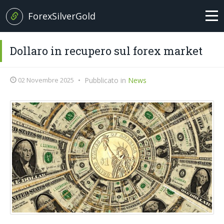
ForexSilverGold
Home
Dollaro in recupero sul forex market
News
02 Novembre 2025
•
Pubblicato in
News
+
Analisi
EUR/USD
Brexit News
Petrolio
Broker
Oro
Forex Trading
Argento
Glossario