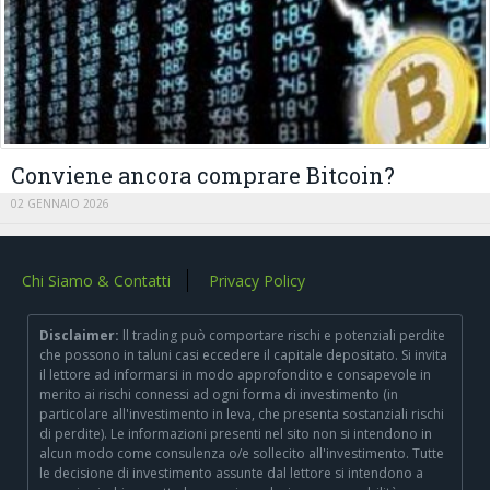
Conviene ancora comprare Bitcoin?
02 GENNAIO 2026
Chi Siamo & Contatti
Privacy Policy
Disclaimer:
ll trading può comportare rischi e potenziali perdite
che possono in taluni casi eccedere il capitale depositato. Si invita
il lettore ad informarsi in modo approfondito e consapevole in
merito ai rischi connessi ad ogni forma di investimento (in
particolare all'investimento in leva, che presenta sostanziali rischi
di perdite). Le informazioni presenti nel sito non si intendono in
alcun modo come consulenza o/e sollecito all'investimento. Tutte
le decisione di investimento assunte dal lettore si intendono a