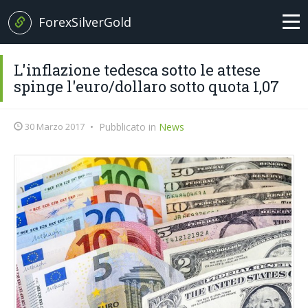
ForexSilverGold
Home
L'inflazione tedesca sotto le attese
spinge l'euro/dollaro sotto quota 1,07
News
30 Marzo 2017
•
Pubblicato in
News
+
Analisi
EUR/USD
Brexit News
Petrolio
Broker
Oro
Forex Trading
Argento
Glossario