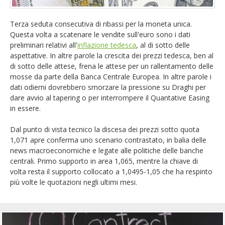
EUR/GBP
English version
Terza seduta consecutiva di ribassi per la moneta unica.
GBP/USD
Questa volta a scatenare le vendite sull'euro sono i dati
preliminari relativi all'
inflazione tedesca
, al di sotto delle
aspettative. In altre parole la crescita dei prezzi tedesca, ben al
Ftse Mib
di sotto delle attese, frena le attese per un rallentamento delle
mosse da parte della Banca Centrale Europea. In altre parole i
Altri
dati odierni dovrebbero smorzare la pressione su Draghi per
dare avvio al tapering o per interrompere il Quantative Easing
in essere.
Dal punto di vista tecnico la discesa dei prezzi sotto quota
1,071 apre conferma uno scenario contrastato, in balia delle
news macroeconomiche e legate alle politiche delle banche
centrali. Primo supporto in area 1,065, mentre la chiave di
volta resta il supporto collocato a 1,0495-1,05 che ha respinto
più volte le quotazioni negli ultimi mesi.