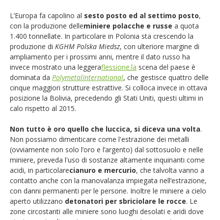
L’Europa fa capolino al
sesto posto ed al settimo posto
,
con la produzione delle
miniere polacche e russe
a quota
1.400 tonnellate. In particolare in Polonia sta crescendo la
produzione di
KGHM Polska Miedsz
, con ulteriore margine di
ampliamento per i prossimi anni, mentre il dato russo ha
invece mostrato una leggera
flessione.la
scena del paese è
dominata da
PolymetalInternational
,
che gestisce quattro delle
cinque maggiori strutture estrattive. Si colloca invece in ottava
posizione la Bolivia, precedendo gli Stati Uniti, questi ultimi in
calo rispetto al 2015.
Non tutto è oro quello che luccica, si diceva una volta
.
Non possiamo dimenticare come l'estrazione dei metalli
(ovviamente non solo l’oro e l’argento) dal sottosuolo e nelle
miniere, preveda l'uso di sostanze altamente inquinanti come
acidi, in particolare
cianuro e mercurio
, che talvolta vanno a
contatto anche con la manovalanza impiegata nell’estrazione,
con danni permanenti per le persone. Inoltre le miniere a cielo
aperto utilizzano
detonatori per sbriciolare le rocce
. Le
zone circostanti alle miniere sono luoghi desolati e aridi dove