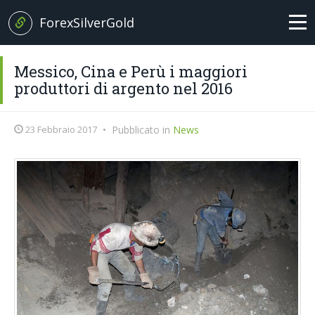
ForexSilverGold
Home
Messico, Cina e Perù i maggiori
produttori di argento nel 2016
News
23 Febbraio 2017
•
Pubblicato in
News
+
Analisi
EUR/USD
Brexit News
Petrolio
Broker
Oro
Forex Trading
Argento
Glossario