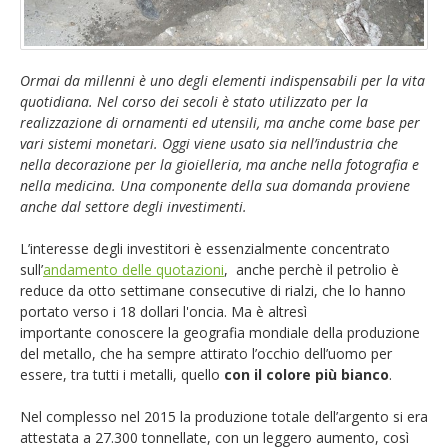
EUR/GBP
English version
GBP/USD
Ormai da millenni è uno degli elementi indispensabili per la vita
quotidiana. Nel corso dei secoli è stato utilizzato per la
Ftse Mib
realizzazione di ornamenti ed utensili, ma anche come base per
vari sistemi monetari. Oggi viene usato sia nell’industria che
nella decorazione per la gioielleria, ma anche nella fotografia e
Altri
nella medicina. Una componente della sua domanda proviene
anche dal settore degli investimenti.
L’interesse degli investitori è essenzialmente concentrato
sull’
andamento delle quotazioni
, anche perchè il petrolio è
reduce da otto settimane consecutive di rialzi, che lo hanno
portato verso i 18 dollari l'oncia. Ma è altresì
importante conoscere la geografia mondiale della produzione
del metallo, che ha sempre attirato l’occhio dell’uomo per
essere, tra tutti i metalli, quello
con il colore più bianco
.
Nel complesso nel 2015 la produzione totale dell’argento si era
attestata a 27.300 tonnellate, con un leggero aumento, così