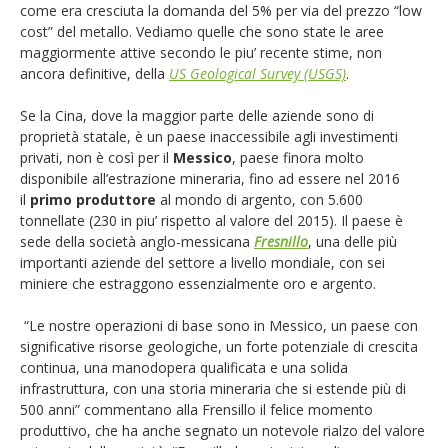
come era cresciuta la domanda del 5% per via del prezzo “low
cost” del metallo. Vediamo quelle che sono state le aree
maggiormente attive secondo le piu’ recente stime, non
ancora definitive, della
US Geological Survey (USGS)
.
Se la Cina, dove la maggior parte delle aziende sono di
proprietà statale, è un paese inaccessibile agli investimenti
privati, non è così per il
Messico
, paese finora molto
disponibile all’estrazione mineraria, fino ad essere nel 2016
il
primo produttore
al mondo di argento, con 5.600
tonnellate (230 in piu’ rispetto al valore del 2015). Il paese è
sede della società anglo-messicana
Fresnillo
, una delle più
importanti aziende del settore a livello mondiale, con sei
miniere che estraggono essenzialmente oro e argento.
“Le nostre operazioni di base sono in Messico, un paese con
significative risorse geologiche, un forte potenziale di crescita
continua, una manodopera qualificata e una solida
infrastruttura, con una storia mineraria che si estende più di
500 anni” commentano alla Frensillo il felice momento
produttivo, che ha anche segnato un notevole rialzo del valore