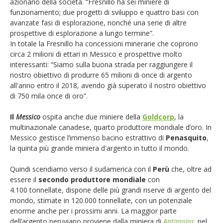
azionario della società. “Fresnillo ha sei miniere di
funzionamento; due progetti di sviluppo e quattro basi con
avanzate fasi di esplorazione, nonché una serie di altre
prospettive di esplorazione a lungo termine”.
In totale la Fresnillo ha concessioni minerarie che coprono
circa 2 milioni di ettari in Messico e prospettive molto
interessanti: “Siamo sulla buona strada per raggiungere il
nostro obiettivo di produrre 65 milioni di once di argento
all'anno entro il 2018, avendo già superato il nostro obiettivo
di 750 mila once di oro”.
Il
Messico
ospita anche due miniere della
Goldcorp
, la
multinazionale canadese, quarto produttore mondiale d’oro. In
Messico gestisce l’immenso bacino estrattivo di
Penasquito
,
la quinta più grande miniera d'argento in tutto il mondo.
Quindi scendiamo verso il sudamerica con il
Perù
che, oltre ad
essere il
secondo produttore mondiale
con
4.100 tonnellate, dispone delle più grandi riserve di argento del
mondo, stimate in 120.000 tonnellate, con un potenziale
enorme anche per i prossimi anni. La maggior parte
dell’argento peruviano proviene dalla miniera di
Antamina
, nel