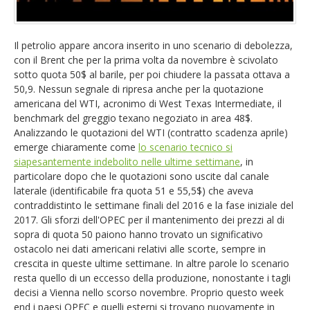
EUR/GBP
English version
GBP/USD
Il petrolio appare ancora inserito in uno scenario di debolezza,
con il Brent che per la prima volta da novembre è scivolato
sotto quota 50$ al barile, per poi chiudere la passata ottava a
Ftse Mib
50,9. Nessun segnale di ripresa anche per la quotazione
americana del WTI, acronimo di West Texas Intermediate, il
Altri
benchmark del greggio texano negoziato in area 48$.
Analizzando le quotazioni del WTI (contratto scadenza aprile)
emerge chiaramente come
lo scenario tecnico si
siapesantemente indebolito nelle ultime settimane
, in
particolare dopo che le quotazioni sono uscite dal canale
laterale (identificabile fra quota 51 e 55,5$) che aveva
contraddistinto le settimane finali del 2016 e la fase iniziale del
2017. Gli sforzi dell'OPEC per il mantenimento dei prezzi al di
sopra di quota 50 paiono hanno trovato un significativo
ostacolo nei dati americani relativi alle scorte, sempre in
crescita in queste ultime settimane. In altre parole lo scenario
resta quello di un eccesso della produzione, nonostante i tagli
decisi a Vienna nello scorso novembre. Proprio questo week
end i paesi OPEC e quelli esterni si trovano nuovamente in