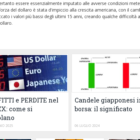
ertanto essere essenzialmente imputato alle avverse condizioni met
rza del dollaro è stata d'impiccio alla crescita americana, con il cam
ato i valori più bassi degli ultimi 15 anni, creando qualche difficoltà a
ollaro.
Candele giapponesi i
ITTI e PERDITE nel
borsa: il significato
X: come si
olano
IO 2025
06 LUGLIO 2024