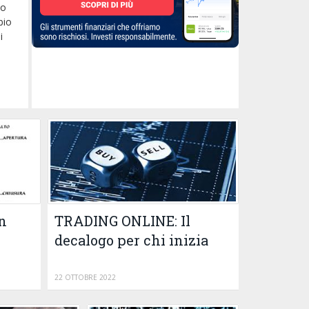
eo
bio
i
n
TRADING ONLINE: Il
decalogo per chi inizia
22 OTTOBRE 2022