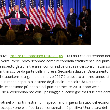
ative,
mentre l'euro/dollaro resta a 1,09
. Tra i dati che entreranno nel
mp verrà, forse, poco ricordato come l'economia statunitense, nel prim
e rispetto gli ultimi tre anni, con un indice di spesa dei consumatori so
nti in scorte da parte delle imprese. Secondo i dati del Dipartimento 
Pil statunitensi tra gennaio e marzo 2017 è cresciuto al ritmo annuo di
in meno rispetto alle stime degli analisti raccolte da Reuters e
dell’espansione più debole dal primo trimestre 2014, dopo aver
el 2016 corrispondente con il passaggio di consegne tra i due president
trati nel primo trimestre non rispecchiano in pieno lo stato dell’econo
na occupazione e la fiducia dei consumatori è positiva. Una lettura del