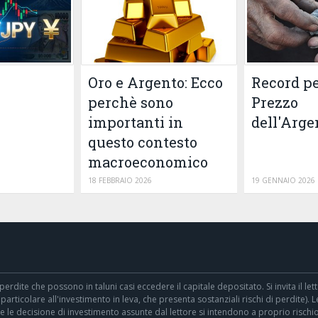
Oro e Argento: Ecco
Record pe
perchè sono
Prezzo
importanti in
dell'Arge
questo contesto
macroeconomico
18 FEBBRAIO 2026
19 GENNAIO 2026
perdite che possono in taluni casi eccedere il capitale depositato. Si invita il
particolare all'investimento in leva, che presenta sostanziali rischi di perdite). 
 le decisione di investimento assunte dal lettore si intendono a proprio rischio