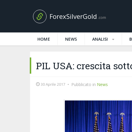
ForexSilverGold
.com
HOME
NEWS
ANALISI
PIL USA: crescita sotto
30 Aprile 2017
•
Pubblicato in
News