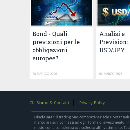
Bond - Quali
Analisi e
previsioni per le
Previsioni
obbligazioni
USD/JPY
europee?
28 MAGGIO 2026
02 MARZO 2026
Chi Siamo & Contatti
Privacy Policy
Disclaimer:
ll trading può comportare rischi e potenziali 
merito ai rischi connessi ad ogni forma di investimento (in 
modo come consulenza o/e sollecito all'investimento. Tutte