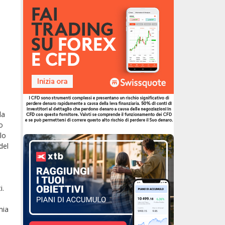
la
o
lo
del
i.
mia