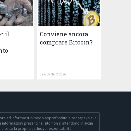
r il
Conviene ancora
comprare Bitcoin?
nto
02 GENNAIO 2026
 lettore ad informarsi in modo approfondito e consapevole in
Le informazioni presenti nel sito non si intendono in alcun
 e sotto la propria esclusiva responsabilità.