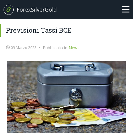
ForexSilverGold
Home
Previsioni Tassi BCE
News
09 Marzo 2023
•
Pubblicato in
News
+
Analisi
EUR/USD
Brexit News
Petrolio
Broker
Oro
Forex Trading
Argento
Glossario