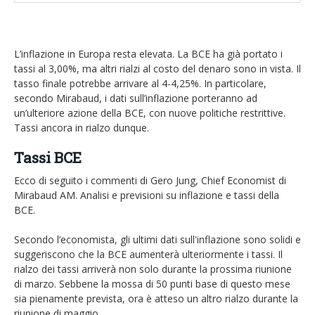
EUR/GBP
English version
GBP/USD
L’inflazione in Europa resta elevata. La BCE ha già portato i
tassi al 3,00%, ma altri rialzi al costo del denaro sono in vista. Il
Ftse Mib
tasso finale potrebbe arrivare al 4-4,25%. In particolare,
secondo Mirabaud, i dati sull’inflazione porteranno ad
un’ulteriore azione della BCE, con nuove politiche restrittive.
Altri
Tassi ancora in rialzo dunque.
Tassi BCE
Ecco di seguito i commenti di Gero Jung, Chief Economist di
Mirabaud AM. Analisi e previsioni su inflazione e tassi della
BCE.
Secondo l’economista, gli ultimi dati sull'inflazione sono solidi e
suggeriscono che la BCE aumenterà ulteriormente i tassi. Il
rialzo dei tassi arriverà non solo durante la prossima riunione
di marzo. Sebbene la mossa di 50 punti base di questo mese
sia pienamente prevista, ora è atteso un altro rialzo durante la
riunione di maggio.