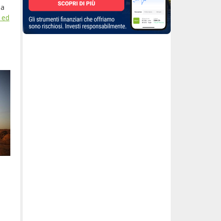
da
 ed