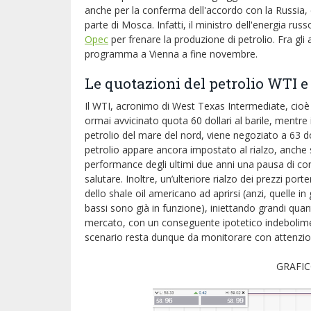
anche per la conferma dell'accordo con la Russia,
parte di Mosca. Infatti, il ministro dell'energia ru
Opec
per frenare la produzione di petrolio. Fra gli
programma a Vienna a fine novembre.
Le quotazioni del petrolio WTI 
Il WTI, acronimo di West Texas Intermediate, cioè 
ormai avvicinato quota 60 dollari al barile, mentre 
petrolio del mare del nord, viene negoziato a 63 dolla
petrolio appare ancora impostato al rialzo, anche
performance degli ultimi due anni una pausa di c
salutare. Inoltre, un’ulteriore rialzo dei prezzi por
dello shale oil americano ad aprirsi (anzi, quelle in
bassi sono già in funzione), iniettando grandi quant
mercato, con un conseguente ipotetico indebolimen
scenario resta dunque da monitorare con attenzione
GRAFICO DEL PREZZO 