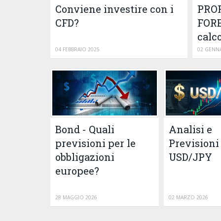
Conviene investire con i
PROF
CFD?
FORE
calc
04 FEBBRAIO 2025
02 GENNA
Bond - Quali
Analisi e
previsioni per le
Previsioni
obbligazioni
USD/JPY
europee?
28 MAGGIO 2026
02 MARZO 2026