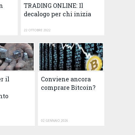
n
TRADING ONLINE: Il
decalogo per chi inizia
22 OTTOBRE 2022
r il
Conviene ancora
comprare Bitcoin?
nto
02 GENNAIO 2026