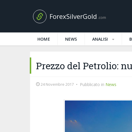
ForexSilverGold
.com
HOME
NEWS
ANALISI
Prezzo del Petrolio: n
24 Novembre 2017
•
Pubblicato in
News