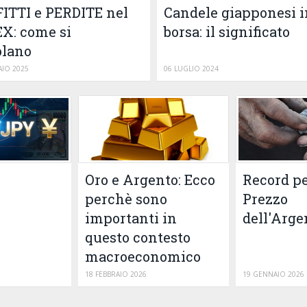
Candele giapponesi i
ITTI e PERDITE nel
borsa: il significato
X: come si
olano
IO 2025
06 LUGLIO 2024
Oro e Argento: Ecco
Record pe
perchè sono
Prezzo
importanti in
dell'Arge
questo contesto
macroeconomico
18 FEBBRAIO 2026
19 GENNAIO 2026