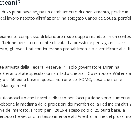
ricani?
esse di 25 punti base segna un cambiamento di orientamento, poiché in
el lavoro rispetto all'inflazione” ha spiegato Carlos de Sousa, portfol
ubbiamente complesso di bilanciare il suo doppio mandato in un conte
flazione persistentemente elevata. La pressione per tagliare i tassi
to, gli investitori continueranno probabilmente a diversificare al di f
te arrivata dalla Federal Reserve. “Il solo governatore Miran ha
. C’erano state speculazioni sul fatto che sia il Governatore Waller sia 
o di 50 punti base in questa riunione del FOMC, cosa che non è
ton Management.
ha riconosciuto che i rischi al ribasso per l’occupazione sono aumentati
ebbene la mediana delle proiezioni dei membri della Fed indichi altri 
tive del mercato, il “dot” per il 2026 è sceso solo di 25 punti base, al
mercato che vedono un tasso inferiore al 3% entro la fine del prossimo