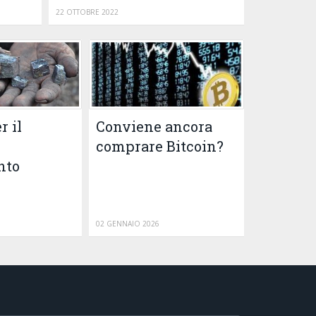
22 OTTOBRE 2022
r il
Conviene ancora
comprare Bitcoin?
nto
02 GENNAIO 2026