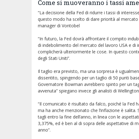
Come si muoveranno i tassi ame
“La decisione della Fed di ridurre i tassi di inter
questo modo ha scelto di dare priorità al mercato d
manager di Vontobel
“In futuro, la Fed dovrà affrontare il compito ind
di indebolimento del mercato del lavoro USA e di in
complicherà ulteriormente le cose. In questo contes
degli Stati Uniti”.
Il taglio era previsto, ma una sorpresa è ugualmen
dissentito, spingendo per un taglio di 50 punti base
Governatore Bowman avrebbero spinto per un tagli
avvenuta” spiegano invece gli analisti di Welling
“Il comunicato è risultato da falco, poiché la Fed 
ma ha anche menzionato che l’inflazione è salita. S
tagli entro la fine dell’anno, in linea con le aspetta
3,375%, ed è ben al di sopra delle aspettative di 
anno”.