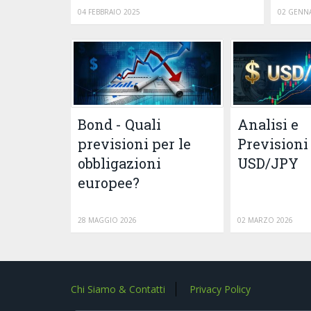
04 FEBBRAIO 2025
02 GENNA
Bond - Quali
Analisi e
previsioni per le
Previsioni
obbligazioni
USD/JPY
europee?
28 MAGGIO 2026
02 MARZO 2026
Chi Siamo & Contatti
Privacy Policy