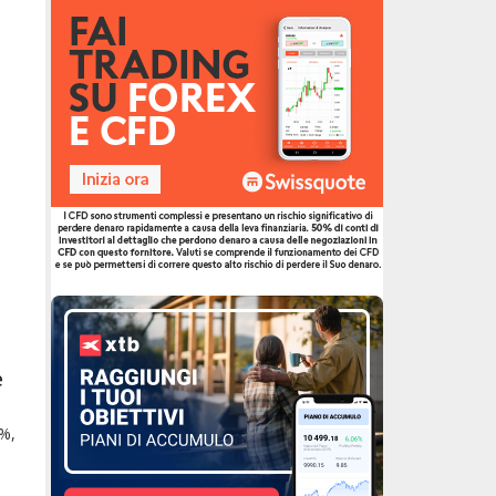
e
5%,