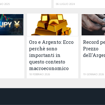
IO 2025
06 LUGLIO 2024
Oro e Argento: Ecco
Record pe
perchè sono
Prezzo
importanti in
dell'Arge
questo contesto
macroeconomico
18 FEBBRAIO 2026
19 GENNAIO 2026