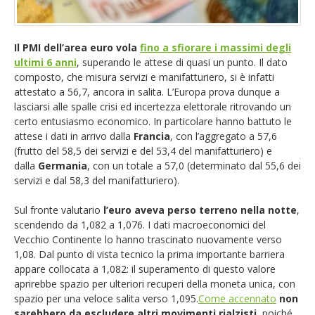
EUR/GBP
English version
GBP/USD
Il PMI dell’area euro vola
fino a sfiorare i massimi degli
ultimi 6 anni
, superando le attese di quasi un punto. Il dato
composto, che misura servizi e manifatturiero, si è infatti
Ftse Mib
attestato a 56,7, ancora in salita. L’Europa prova dunque a
lasciarsi alle spalle crisi ed incertezza elettorale ritrovando un
Altri
certo entusiasmo economico. In particolare hanno battuto le
attese i dati in arrivo dalla
Francia
, con l’aggregato a 57,6
(frutto del 58,5 dei servizi e del 53,4 del manifatturiero) e
dalla
Germania
, con un totale a 57,0 (determinato dal 55,6 dei
servizi e dal 58,3 del manifatturiero).
Sul fronte valutario
l’euro aveva perso terreno nella notte
,
scendendo da 1,082 a 1,076. I dati macroeconomici del
Vecchio Continente lo hanno trascinato nuovamente verso
1,08. Dal punto di vista tecnico la prima importante barriera
appare collocata a 1,082: il superamento di questo valore
aprirebbe spazio per ulteriori recuperi della moneta unica, con
spazio per una veloce salita verso 1,095.
Come accennato
non
sarebbero da escludere altri movimenti rialzisti,
poiché