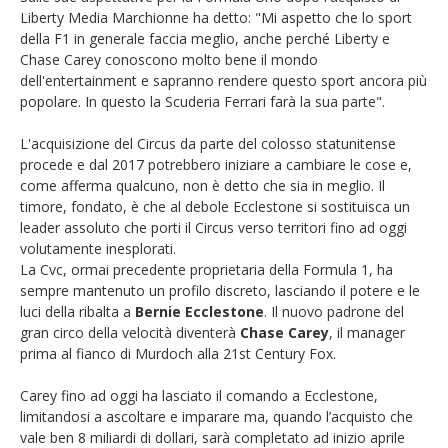
Liberty Media Marchionne ha detto: "Mi aspetto che lo sport
della F1 in generale faccia meglio, anche perché Liberty e
Chase Carey conoscono molto bene il mondo
dell'entertainment e sapranno rendere questo sport ancora più
popolare. In questo la Scuderia Ferrari farà la sua parte".
L'acquisizione del Circus da parte del colosso statunitense
procede e dal 2017 potrebbero iniziare a cambiare le cose e,
come afferma qualcuno, non è detto che sia in meglio. Il
timore, fondato, è che al debole Ecclestone si sostituisca un
leader assoluto che porti il Circus verso territori fino ad oggi
volutamente inesplorati.
La Cvc, ormai precedente proprietaria della Formula 1, ha
sempre mantenuto un profilo discreto, lasciando il potere e le
luci della ribalta a
Bernie Ecclestone
. Il nuovo padrone del
gran circo della velocità diventerà
Chase Carey
, il manager
prima al fianco di Murdoch alla 21st Century Fox.
Carey fino ad oggi ha lasciato il comando a Ecclestone,
limitandosi a ascoltare e imparare ma, quando l’acquisto che
vale ben 8 miliardi di dollari, sarà completato ad inizio aprile