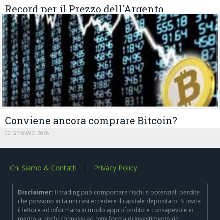
Record per il Prezzo dell'Argento
19 GENNAIO 2026
Conviene ancora comprare Bitcoin?
02 GENNAIO 2026
Chi Siamo & Contatti
Privacy Policy
Disclaimer:
ll trading può comportare rischi e potenziali perdite
che possono in taluni casi eccedere il capitale depositato. Si invita
il lettore ad informarsi in modo approfondito e consapevole in
merito ai rischi connessi ad ogni forma di investimento (in