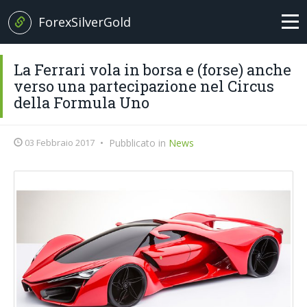
ForexSilverGold
Home
La Ferrari vola in borsa e (forse) anche
verso una partecipazione nel Circus
News
della Formula Uno
+
Analisi
03 Febbraio 2017
•
Pubblicato in
News
EUR/USD
Brexit News
Petrolio
Broker
Oro
Forex Trading
Argento
Glossario