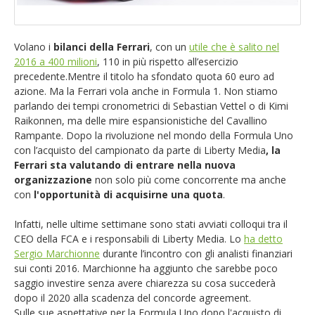
EUR/GBP
English version
GBP/USD
Volano i
bilanci della Ferrari
, con un
utile che è salito nel
2016 a 400 milioni
, 110 in più rispetto all’esercizio
precedente.Mentre il titolo ha sfondato quota 60 euro ad
Ftse Mib
azione. Ma la Ferrari vola anche in Formula 1. Non stiamo
parlando dei tempi cronometrici di Sebastian Vettel o di Kimi
Altri
Raikonnen, ma delle mire espansionistiche del Cavallino
Rampante. Dopo la rivoluzione nel mondo della Formula Uno
con l’acquisto del campionato da parte di Liberty Media
, la
Ferrari sta valutando di entrare nella nuova
organizzazione
non solo più come concorrente ma anche
con
l'opportunità di acquisirne una quota
.
Infatti, nelle ultime settimane sono stati avviati colloqui tra il
CEO della FCA e i responsabili di Liberty Media. Lo
ha detto
Sergio Marchionne
durante l’incontro con gli analisti finanziari
sui conti 2016. Marchionne ha aggiunto che sarebbe poco
saggio investire senza avere chiarezza su cosa succederà
dopo il 2020 alla scadenza del concorde agreement.
Sulle sue aspettative per la Formula Uno dopo l'acquisto di