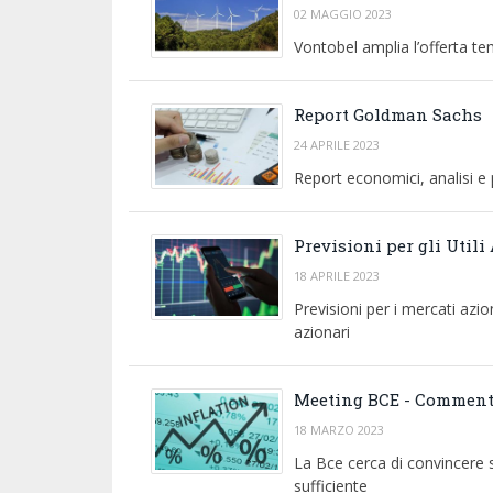
02 MAGGIO 2023
Vontobel amplia l’offerta te
Report Goldman Sachs
24 APRILE 2023
Report economici, analisi e
Previsioni per gli Utili
18 APRILE 2023
Previsioni per i mercati azion
azionari
Meeting BCE - Commen
18 MARZO 2023
La Bce cerca di convincere s
sufficiente