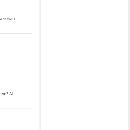
gazionari
rve? Al