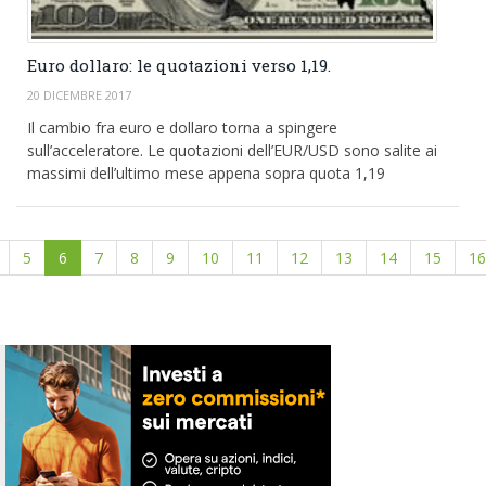
Euro dollaro: le quotazioni verso 1,19.
20 DICEMBRE 2017
Il cambio fra euro e dollaro torna a spingere
sull’acceleratore. Le quotazioni dell’EUR/USD sono salite ai
massimi dell’ultimo mese appena sopra quota 1,19
5
6
7
8
9
10
11
12
13
14
15
16