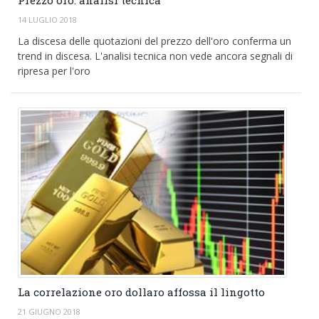
EUR/GBP
English version
14 LUGLIO 2018
La discesa delle quotazioni del prezzo dell'oro conferma un
GBP/USD
trend in discesa. L'analisi tecnica non vede ancora segnali di
ripresa per l'oro
Ftse Mib
Altri
La correlazione oro dollaro affossa il lingotto
21 GIUGNO 2018